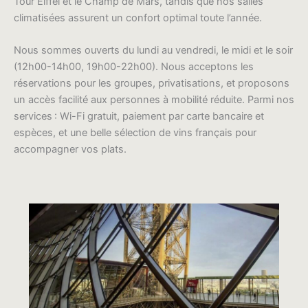
Tour Eiffel et le Champ de Mars, tandis que nos salles
climatisées assurent un confort optimal toute l’année.
Nous sommes ouverts du lundi au vendredi, le midi et le soir
(12h00-14h00, 19h00-22h00). Nous acceptons les
réservations pour les groupes, privatisations, et proposons
un accès facilité aux personnes à mobilité réduite. Parmi nos
services : Wi-Fi gratuit, paiement par carte bancaire et
espèces, et une belle sélection de vins français pour
accompagner vos plats.