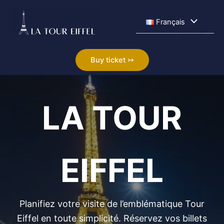
Aller
au
Permutateu
Français
contenu
de
Buy ticket ↣
Menu
LA TOUR
EIFFEL
Planifiez votre visite de l’emblématique Tour
Eiffel en toute simplicité. Réservez vos billets